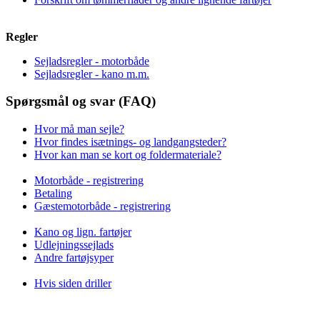
Regler
Sejladsregler - motorbåde
Sejladsregler - kano m.m.
Spørgsmål og svar (FAQ)
Hvor må man sejle?
Hvor findes isætnings- og landgangsteder?
Hvor kan man se kort og foldermateriale?
Motorbåde - registrering
Betaling
Gæstemotorbåde - registrering
Kano og lign. fartøjer
Udlejningssejlads
Andre fartøjsyper
Hvis siden driller