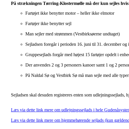
På strækningen Tørring-Klostermølle må der kun sejles hvis
Fartøjet ikke benytter motor – heller ikke elmotor
Fartøjer ikke benytter sejl
Man sejler med strømmen (Vestbirksøerne undtaget)
Sejladsen foregår i perioden 16. juni til 31. december og
Gruppesejlads forgår med højest 15 fartøjer opdelt i enhe
Der anvendes 2 og 3 personers kanoer samt 1 og 2 person
På Naldal Sø og Vestbirk Sø må man sejle med alle typer
Sejladsen skal desuden registreres enten som udlejningssejlads, 
Læs via dette link mere om udlejningssejlads i hele Gudenåsyste
Læs via dette link mere om hjemmehørende sejlads (kun gældend