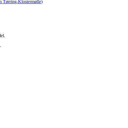
en Tørring-Klostermølle)
el.
.