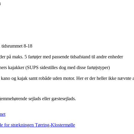
:
 i tidsrummet 8-18
der på maks. 5 fartøjer med passende tidsafstand til andre enheder
ers kajakker (SUPS sidestilles dog med disse fartøjstyper)
 kano og kajak samt robåde uden motor. Her er der heller ikke nævnte
hjemmehørende sejlads eller gæstesejlads.
met
e for strækningen Tørring-Klostermølle