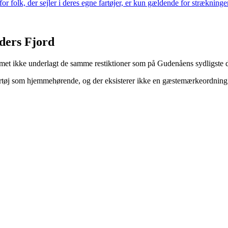
 folk, der sejler i deres egne fartøjer, er kun gældende for strækning
ders Fjord
emet ikke underlagt de samme restiktioner som på Gudenåens sydligste d
 fartøj som hjemmehørende, og der eksisterer ikke en gæstemærkeordning