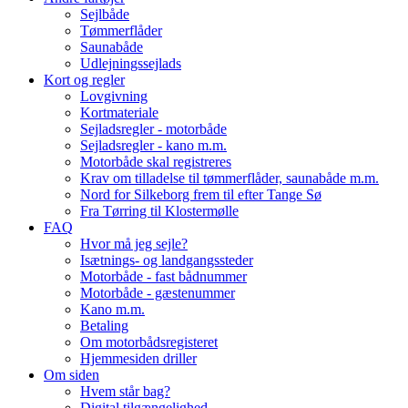
Sejlbåde
Tømmerflåder
Saunabåde
Udlejningssejlads
Kort og regler
Lovgivning
Kortmateriale
Sejladsregler - motorbåde
Sejladsregler - kano m.m.
Motorbåde skal registreres
Krav om tilladelse til tømmerflåder, saunabåde m.m.
Nord for Silkeborg frem til efter Tange Sø
Fra Tørring til Klostermølle
FAQ
Hvor må jeg sejle?
Isætnings- og landgangssteder
Motorbåde - fast bådnummer
Motorbåde - gæstenummer
Kano m.m.
Betaling
Om motorbådsregisteret
Hjemmesiden driller
Om siden
Hvem står bag?
Digital tilgængelighed