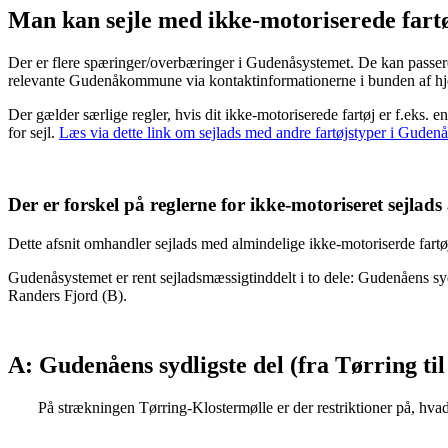
Man kan sejle med ikke-motoriserede fartøje
Der er flere spæringer/overbæringer i Gudenåsystemet. De kan passeres 
relevante Gudenåkommune via kontaktinformationerne i bunden af h
Der gælder særlige regler, hvis dit ikke-motoriserede fartøj er f.eks.
for sejl.
Læs via dette link om sejlads med andre fartøjstyper i Guden
Der er forskel på reglerne for ikke-motoriseret sejlads 
Dette afsnit omhandler sejlads med almindelige ikke-motoriserde fart
Gudenåsystemet er rent sejladsmæssigtinddelt i to dele: Gudenåens sydlig
Randers Fjord (B).
A: Gudenåens sydligste del (fra Tørring ti
På strækningen Tørring-Klostermølle er der restriktioner på, hva