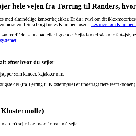
r hele vejen fra Tørring til Randers, hvor s
med almindelige kanoer/kajakker. Er du i tvivl om dit ikke-motoriserede
jemmesiden. I Silkeborg findes Kammerslusen -
læs mere om Kammerslu
 en tømmerflåde, saunabåd eller lignende. Sejlads med sådanne fartøjsty
åsystemet
alt efter hvor du sejler
øjstyper som kanoer, kajakker mm.
ste del (fra Tørring til Klostermølle) er underlagt flere restriktioner (
l Klostermølle)
d man må sejle i og hvornår man må sejle.